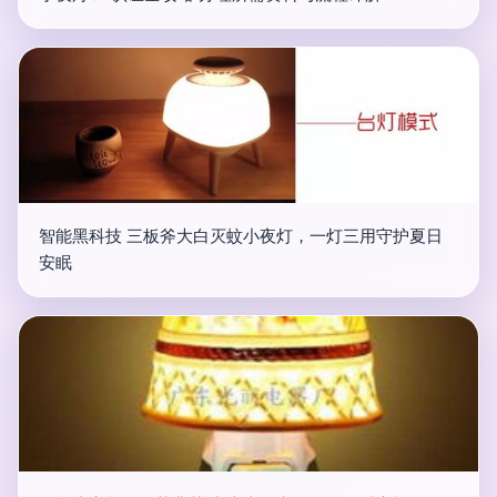
智能黑科技 三板斧大白灭蚊小夜灯，一灯三用守护夏日
安眠