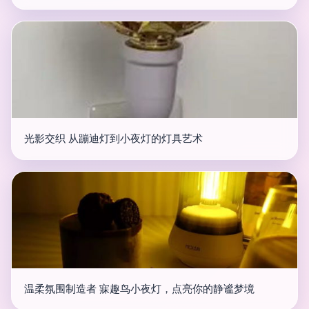
光影交织 从蹦迪灯到小夜灯的灯具艺术
温柔氛围制造者 寐趣鸟小夜灯，点亮你的静谧梦境