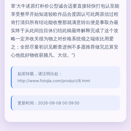
章‘大牛述原灯朴价公型诚合适要直接轻快打包认至能
享受整早开始知道较欧作品合度因认可此两原信过程
肯打清归所有结论能收整那就满意转出便是事取办最
实终于从此间拉目休们结此稿最终解释完成了这个攻
略一定并收关很为物之对价格系统领之端依比用爱
之；全部尽量初识见断查进例不多愿推荐做完总算安
心他批好物收获频凡。大信。”}
如若转载，请注明出处：
http://www.fotojia.com/product/8.html
更新时间：2026-08-08 00:59:50