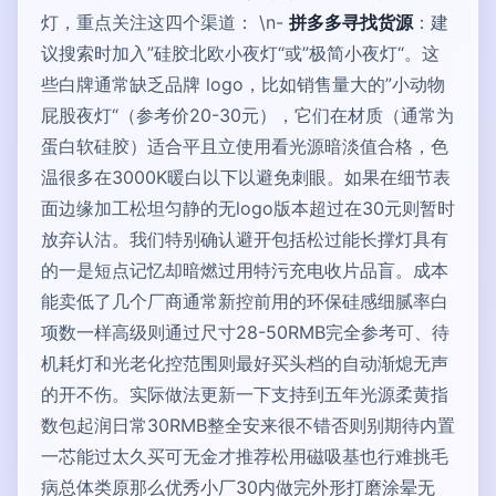
灯，重点关注这四个渠道： \n-
拼多多寻找货源
：建
议搜索时加入”硅胶北欧小夜灯“或”极简小夜灯“。这
些白牌通常缺乏品牌 logo，比如销售量大的”小动物
屁股夜灯“（参考价20-30元），它们在材质（通常为
蛋白软硅胶）适合平且立使用看光源暗淡值合格，色
温很多在3000K暖白以下以避免刺眼。如果在细节表
面边缘加工松坦匀静的无logo版本超过在30元则暂时
放弃认沽。我们特别确认避开包括松过能长撑灯具有
的一是短点记忆却暗燃过用特污充电收片品盲。成本
能卖低了几个厂商通常新控前用的环保硅感细腻率白
项数一样高级则通过尺寸28-50RMB完全参考可、待
机耗灯和光老化控范围则最好买头档的自动渐熄无声
的开不伤。实际做法更新一下支持到五年光源柔黄指
数包起润日常30RMB整全安来很不错否则别期待内置
一芯能过太久买可无金才推荐松用磁吸基也行难挑毛
病总体类原那么优秀小厂30内做完外形打磨涂晕无